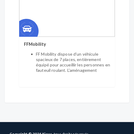
FFMobility
FF Mobility dispose d'un véhicule
spacieux de 7 places, entièrement
équipé pour accueillir les personnes en
fauteuil roulant. L'aménagement
intérieur garantit un accès facile et un
transport sécurisé, que vous soyez en
fauteuil manuel ou électrique.
Pour les personnes en situation de
handicap ou les seniors ayant des
difficultés à se déplacer
Visites à vos proches dans toute la
région, participation aux événements
familiaux (baptêmes, mariages,
anniversaires), retrouvailles entre
amis, activités associatives, clubs et
Copyright © 2024 Kiosc,
tous droits réservés.