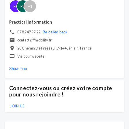
FF
PD
+
1
Practical information
07 82 47 97 22
Be called back
contact@ffmobility.fr
20 Chemin De Préseau, 59144 Jenlain, France
Visit our website
Show map
Connectez-vous ou créez votre compte
pour nous rejoindre !
JOIN US